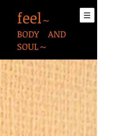
feel
～
BODY AND
SOUL～