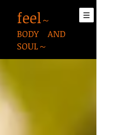
feel
～
BODY AND
SOUL～