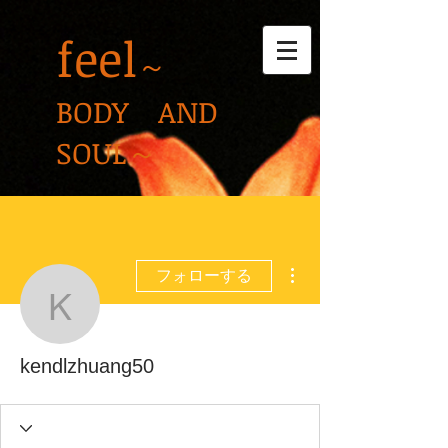
feel
～
BODY AND
SOUL～
その他
フォローする
kendlzhuang50
kendlzhuang50