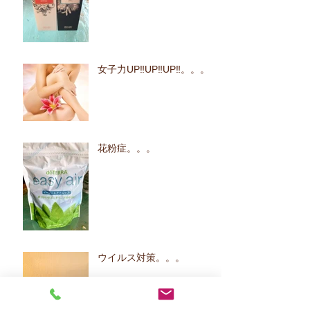
女子力UP‼UP‼UP‼。。。
花粉症。。。
ウイルス対策。。。