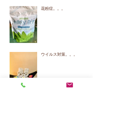
花粉症。。。
ウイルス対策。。。
耳つぼジュエリー。。。
女子力UP‼UP‼UP‼。。。