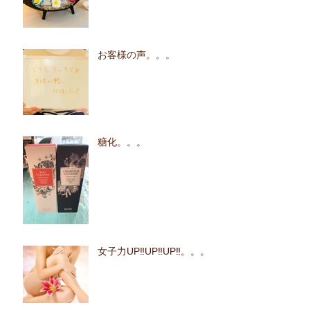
お客様の声。。。
糖化。。。
女子力UP‼UP‼UP‼。。。