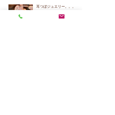
耳つぼジュエリー。。。
女子力UP‼UP‼UP‼。。。
浅草七福神巡り③。。。
アーカイブ
2020年4月
（3）
3件の記事
2020年3月
（3）
3件の記事