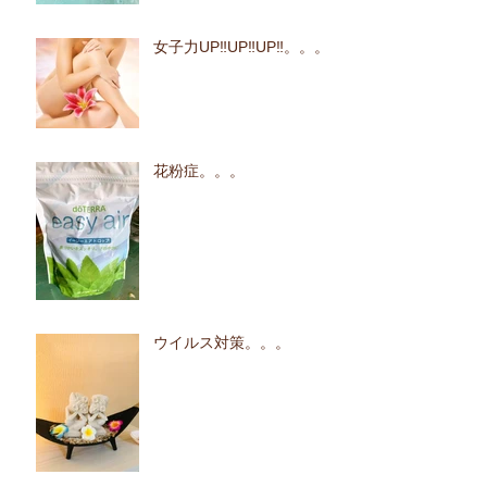
女子力UP‼UP‼UP‼。。。
花粉症。。。
ウイルス対策。。。