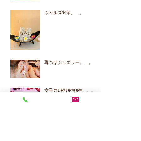
ウイルス対策。。。
耳つぼジュエリー。。。
女子力UP‼UP‼UP‼。。。
浅草七福神巡り③。。。