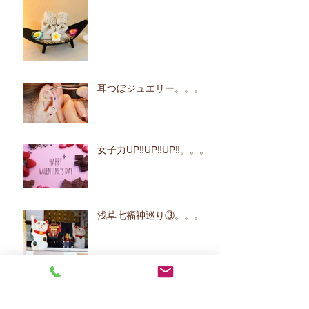
耳つぼジュエリー。。。
女子力UP‼UP‼UP‼。。。
浅草七福神巡り③。。。
アーカイブ