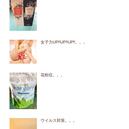
女子力UP‼UP‼UP‼。。。
花粉症。。。
ウイルス対策。。。