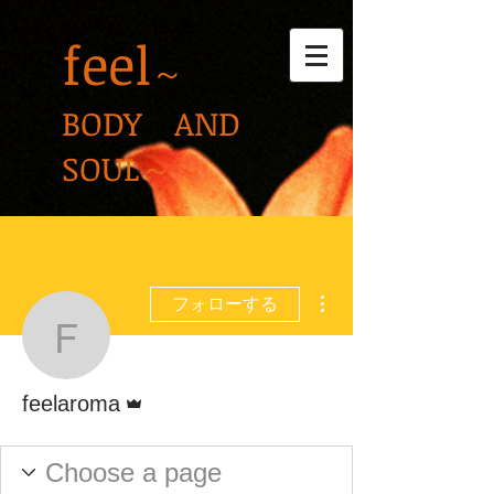
feel
～
BODY AND
SOUL～
その他
フォローする
feelaroma
管理者
feelaroma